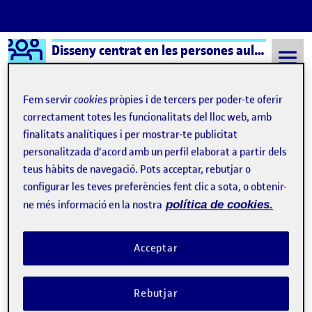
Logo Ágora
Disseny centrat en les persones aula 2
Saltar al contingut
Fem servir
cookies
pròpies i de tercers per poder-te oferir
correctament totes les funcionalitats del lloc web, amb
finalitats analítiques i per mostrar-te publicitat
Semestre 20211 - Aula 2
24 Setembre, 2021
personalitzada d'acord amb un perfil elaborat a partir dels
24 Setembre, 2021
teus hàbits de navegació. Pots acceptar, rebutjar o
configurar les teves preferències fent clic a sota, o obtenir-
ne més informació en la nostra
política de cookies.
L’espai a redissenyar
Publicat per
Publicat per
Aina Sastre Camps
Visibilitat:
Data de publicació
a L’espai a redissenyar
Públic
-
24 Set. 2021
-
1 comentari
Acceptar
Rebutjar