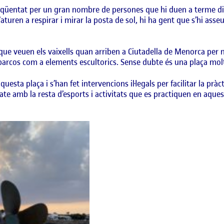
eqüentat per un gran nombre de persones que hi duen a terme difer
s’aturen a respirar i mirar la posta de sol, hi ha gent que s’hi ass
 que veuen els vaixells quan arriben a Ciutadella de Menorca per ma
de barcos com a elements escultorics. Sense dubte és una plaça molt
uesta plaça i s’han fet intervencions il·legals per facilitar la pr
skate amb la resta d’esports i activitats que es practiquen en aque