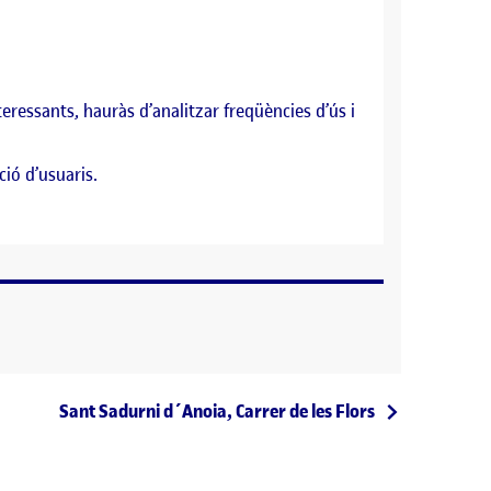
teressants, hauràs d’analitzar freqüències d’ús i
ció d’usuaris.
Entrada següent
Sant Sadurni d´Anoia, Carrer de les Flors