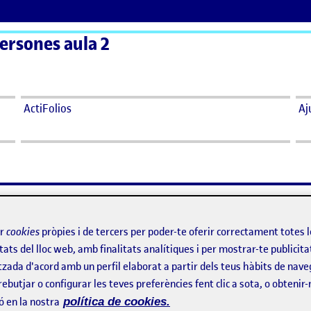
persones aula 2
ActiFolios
Aj
issenyar
ir
cookies
pròpies i de tercers per poder-te oferir correctament totes 
a L’espai a redissenyar
ri
tats del lloc web, amb finalitats analítiques i per mostrar-te publicita
tzada d'acord amb un perfil elaborat a partir dels teus hàbits de nave
rebutjar o configurar les teves preferències fent clic a sota, o obtenir
n les Persones he escollit analitzar una plaça amb potencial, com é
ó en la nostra
política de cookies.