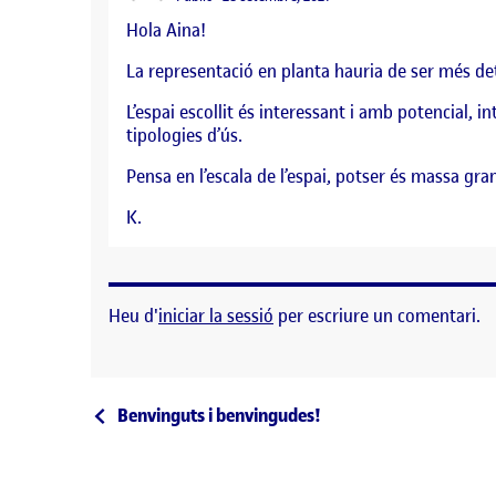
Hola Aina!
La representació en planta hauria de ser més de
L’espai escollit és interessant i amb potencial, 
tipologies d’ús.
Pensa en l’escala de l’espai, potser és massa gra
K.
Heu d'
iniciar la sessió
per escriure un comentari.
Navegació d'entrades
Entrada anterior
Benvinguts i benvingudes!