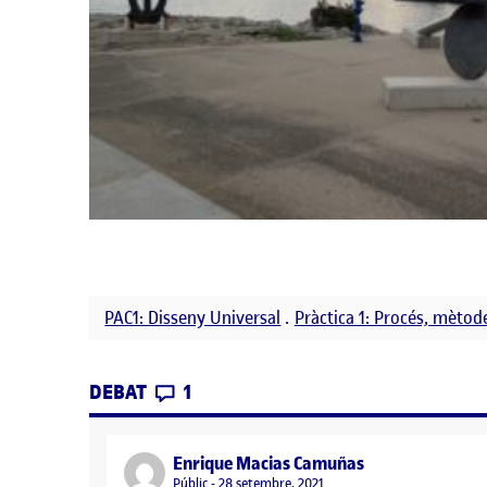
PAC1: Disseny Universal
.
Pràctica 1: Procés, mètod
CONTRIBUTIONS
EL L’ESPAI A REDISSENYAR
DEBAT
1
says:
Enrique Macias Camuñas
Visibilitat:
Públic
28 setembre, 2021