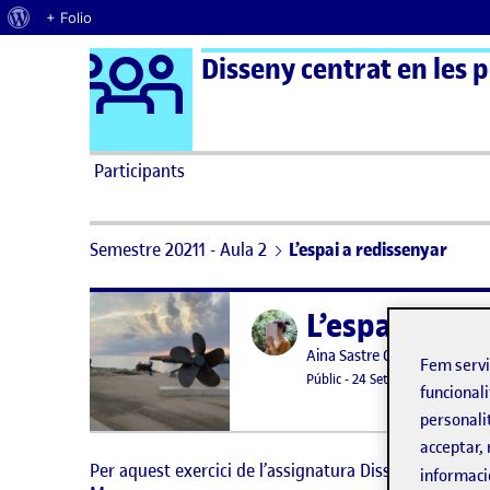
Quant al WordPress
+ Folio
Logo Ágora
Disseny centrat en les 
Saltar al contingut
Participants
Semestre 20211 - Aula 2
L’espai a redissenyar
L’espai a red
Publicat per
Publicat per
Aina Sastre Camps
Fem serv
Visibilitat:
Data de publicació
Públic
-
24 Set. 2021
-
1 comenta
funcionali
personali
acceptar, 
Per aquest exercici de l’assignatura Disseny Centrat e
informaci