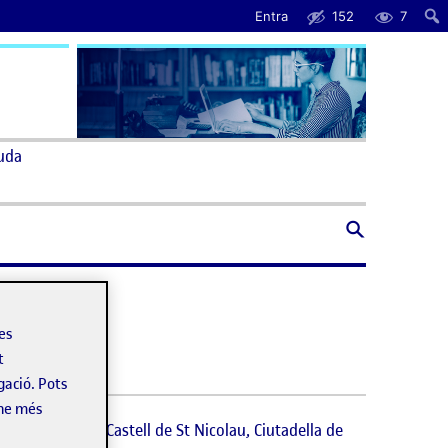
Entra
152
7
uda
les
t
gació. Pots
-ne més
s la Plaça del Castell de St Nicolau, Ciutadella de