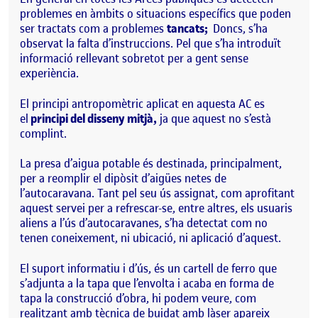
problemes en àmbits o situacions específics que poden
ser tractats com a problemes
tancats;
Doncs, s’ha
observat la falta d’instruccions. Pel que s’ha introduït
informació rellevant sobretot per a gent sense
experiència.
El principi antropomètric aplicat en aquesta AC es
el
principi del disseny mitjà,
ja que aquest no s’està
complint.
La presa d’aigua potable és destinada, principalment,
per a reomplir el dipòsit d’aigües netes de
l’autocaravana. Tant pel seu ús assignat, com aprofitant
aquest servei per a refrescar-se, entre altres, els usuaris
aliens a l’ús d’autocaravanes, s’ha detectat com no
tenen coneixement, ni ubicació, ni aplicació d’aquest.
El suport informatiu i d’ús, és un cartell de ferro que
s’adjunta a la tapa que l’envolta i acaba en forma de
tapa la construcció d’obra, hi podem veure, com
realitzant amb tècnica de buidat amb làser apareix