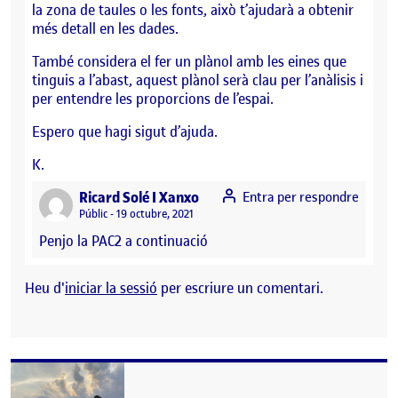
la zona de taules o les fonts, això t’ajudarà a obtenir
més detall en les dades.
També considera el fer un plànol amb les eines que
tinguis a l’abast, aquest plànol serà clau per l’anàlisis i
per entendre les proporcions de l’espai.
Espero que hagi sigut d’ajuda.
K.
says:
Ricard Solé I Xanxo
Entra per respondre
Visibilitat:
Públic
19 octubre, 2021
Penjo la PAC2 a continuació
Heu d'
iniciar la sessió
per escriure un comentari.