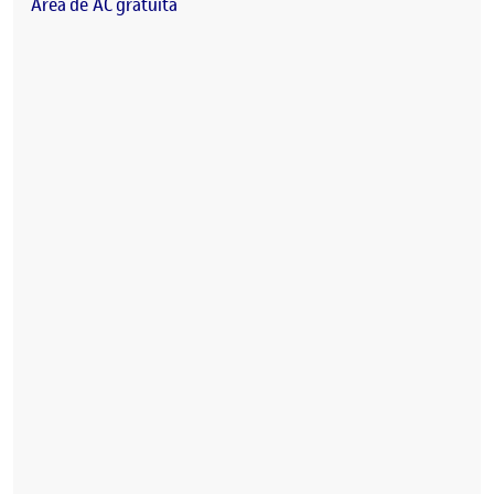
Àrea
de AC
gratuïta