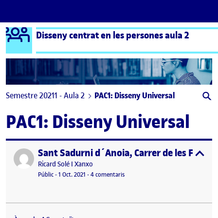
Logo Ágora
Disseny centrat en les persones aula 2
Saltar al contingut
Semestre 20211 - Aula 2
PAC1: Disseny Universal
PAC1: Disseny Universal
Sant Sadurni d´Anoia, Carrer de les Flors
Publicat per
expa
Publicat per
Ricard Solé I Xanxo
Visibilitat:
Data de publicació
8 novembre, 2021 7:36 pm
a Sant Sadurni d´Anoia, Carrer de le
Públic
-
1 Oct. 2021
-
4 comentaris