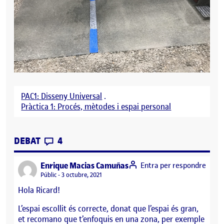
PAC1: Disseny Universal
.
Pràctica 1: Procés, mètodes i espai personal
CONTRIBUTIONS
EL SANT SADURNI D´ANOIA, CARRER DE
DEBAT
4
says:
Enrique Macias Camuñas
Entra per respondre
Visibilitat:
Públic
3 octubre, 2021
Hola Ricard!
L’espai escollit és correcte, donat que l’espai és gran,
et recomano que t’enfoquis en una zona, per exemple