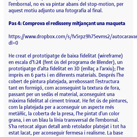
l’embornal, no es va pintar abans del stop-motion, per
aquest motiu adjunto una fotografia al final.
Pas 4: Comprova el redisseny mitjançant una maqueta
https://www.dropbox.com/s/fv5rpz9h75evms2/autocaravan
dl=0
He creat el prototipatge de baixa fidelitat (wireframe)
en escala d’1:24 (fent ús del programa de Blender), un
prototipatge d’alta fidelitat en 3D (enllaç a l’arxiu); l’he
imprès en 6 parts i en diferents materials. Després l’he
cobert de pintura platejada, arrebossant l’estructura
tant en formigó, com aconseguint la textura de fora,
passant per un sedàs el material, aconseguint una
màxima fidelitat al ciment trinxat. He fet ús de pintures,
com la platejada per a aconseguir un aspecte més
metàl·lic, la coberta de la presa, l’he pintat d’un color
grana, i en un blau la línia transversal de l’embornal.
S’ha retocat algun detall amb retolador platejat i tot ha
estat lacat, per aconseguir fermesa i realisme. La base