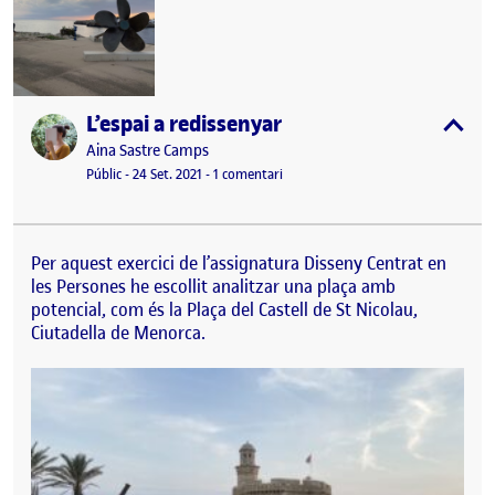
L’espai a redissenyar
Publicat per
expa
Publicat per
Aina Sastre Camps
Visibilitat:
Data de publicació
a L’espai a redissenyar
Públic
-
24 Set. 2021
-
1 comentari
Per aquest exercici de l’assignatura Disseny Centrat en
les Persones he escollit analitzar una plaça amb
potencial, com és la Plaça del Castell de St Nicolau,
Ciutadella de Menorca.