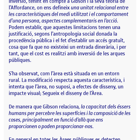
inversió, tenint en compte a Gibson i la seva teoria de
l’Affordance, on ens defineix
una unitat relacional entre
les característiques del medi utilitzat i el comportament
d’una persona, aspectes complementaris en l’acció
.
Podem establir, que aquestes limitacions tenen una
justificació, segons l’antropologia social donada la
procedència pública i el fet d’establir un accés gratuït,
cosa que fa que no existeixi un entrada dinerària, i per
tant, que el cost es realitzi amb inversió de les arques
públiques.
S’ha observat, com l’àrea està situada en un entorn
rural. La modificació respecta aquesta característica, i
intenta que l’àrea, no suposi, a efectes de disseny, un
impacte visual; Segueix el disseny de l’Àrea.
De manera que Gibson relaciona
, la capacitat dels éssers
humans per percebre les superfícies i la composició de les
coses, principalment en funció d’allò que ens
proporcionen o poden proporcionar-nos.
En general en totes les Àrees públiques es detecten